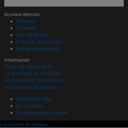
Accesos directos
(abre en nueva ventana)
Biblioteca
(abre en nueva ventana)
Mi correo
(abre en nueva ventana)
Aula virtual ADI
(abre en nueva ventana)
Búsqueda de personas
(abre en nueva ventana)
Trabaja con nosotros
Información
TFNO +34 948 42 56 00
¿QUÉ GRADO TE INTERESA?
¿QUÉ MÁSTER TE INTERESA?
© Universidad de Navarra
Información legal
Accesibilidad
Configuración de cookies
Localizador de campus