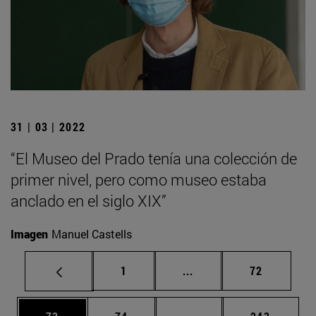
31 | 03 | 2022
“El Museo del Prado tenía una colección de
primer nivel, pero como museo estaba
anclado en el siglo XIX”
Imagen
Manuel Castells
Página
Páginas intermedias Us
Página
1
...
72
Página
Página
Páginas intermedias U
Página