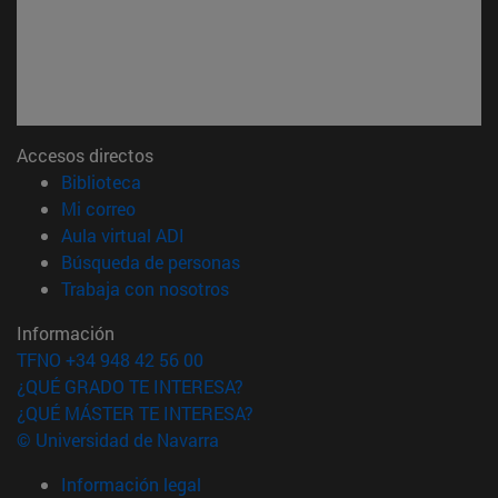
Accesos directos
(abre en nueva ventana)
Biblioteca
(abre en nueva ventana)
Mi correo
(abre en nueva ventana)
Aula virtual ADI
(abre en nueva ventana)
Búsqueda de personas
(abre en nueva ventana)
Trabaja con nosotros
Información
TFNO +34 948 42 56 00
¿QUÉ GRADO TE INTERESA?
¿QUÉ MÁSTER TE INTERESA?
© Universidad de Navarra
Información legal