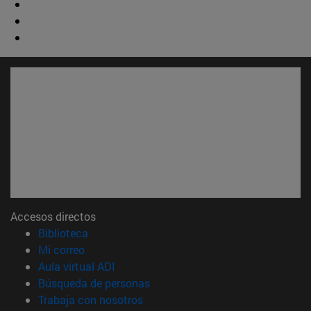
Accesos directos
(abre en nueva ventana)
Biblioteca
(abre en nueva ventana)
Mi correo
(abre en nueva ventana)
Aula virtual ADI
(abre en nueva ventana)
Búsqueda de personas
(abre en nueva ventana)
Trabaja con nosotros