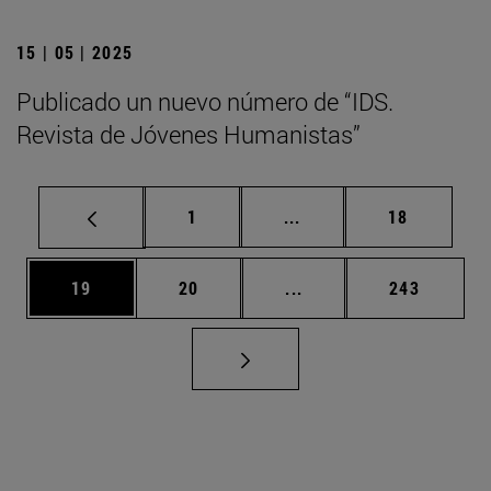
15 | 05 | 2025
Publicado un nuevo número de “IDS.
Revista de Jóvenes Humanistas”
Página
Páginas intermedias Us
Página
1
...
18
Página
Página
Páginas intermedias U
Página
19
20
...
243