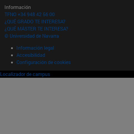
Información
TFNO +34 948 42 56 00
¿QUÉ GRADO TE INTERESA?
¿QUÉ MÁSTER TE INTERESA?
© Universidad de Navarra
Información legal
Accesibilidad
Configuración de cookies
Localizador de campus