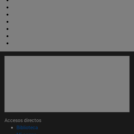
Accesos directos
(abre en nueva ventana)
Biblioteca