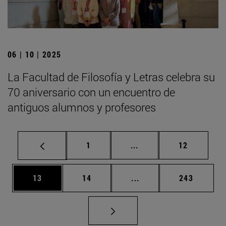
06 | 10 | 2025
La Facultad de Filosofía y Letras celebra su
70 aniversario con un encuentro de
antiguos alumnos y profesores
Página
Páginas intermedias Us
Página
1
...
12
Página
Página
Páginas intermedias U
Página
13
14
...
243