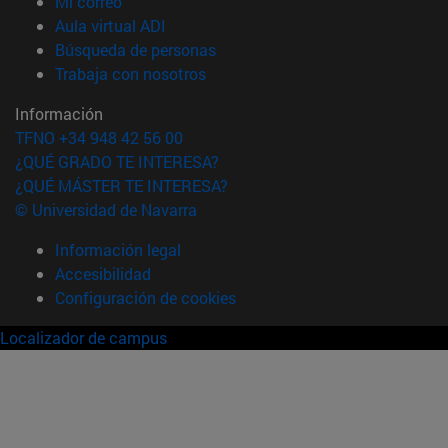
(abre en nueva ventana)
Mi correo
(abre en nueva ventana)
Aula virtual ADI
(abre en nueva ventana)
Búsqueda de personas
(abre en nueva ventana)
Trabaja con nosotros
Información
TFNO +34 948 42 56 00
¿QUÉ GRADO TE INTERESA?
¿QUÉ MÁSTER TE INTERESA?
© Universidad de Navarra
Información legal
Accesibilidad
Configuración de cookies
Localizador de campus