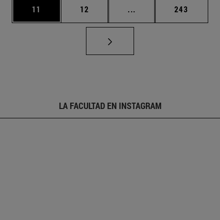
Página
Página
Páginas intermedias U
Página
11
12
...
243
LA FACULTAD EN INSTAGRAM