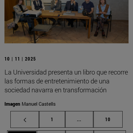
10 | 11 | 2025
La Universidad presenta un libro que recorre
las formas de entretenimiento de una
sociedad navarra en transformación
Imagen
Manuel Castells
Página
Páginas intermedias Us
Página
1
...
10