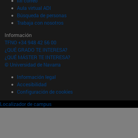
(abre en nueva ventana)
Mi correo
(abre en nueva ventana)
Aula virtual ADI
(abre en nueva ventana)
Búsqueda de personas
(abre en nueva ventana)
Trabaja con nosotros
Información
TFNO +34 948 42 56 00
¿QUÉ GRADO TE INTERESA?
¿QUÉ MÁSTER TE INTERESA?
© Universidad de Navarra
Información legal
Accesibilidad
Configuración de cookies
Localizador de campus