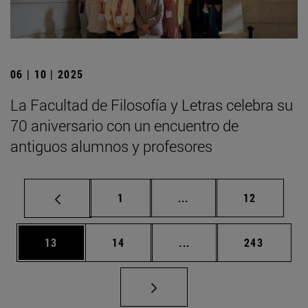
06 | 10 | 2025
La Facultad de Filosofía y Letras celebra su
70 aniversario con un encuentro de
antiguos alumnos y profesores
Página
Páginas intermedias Us
Página
1
...
12
Página
Página
Páginas intermedias U
Página
13
14
...
243