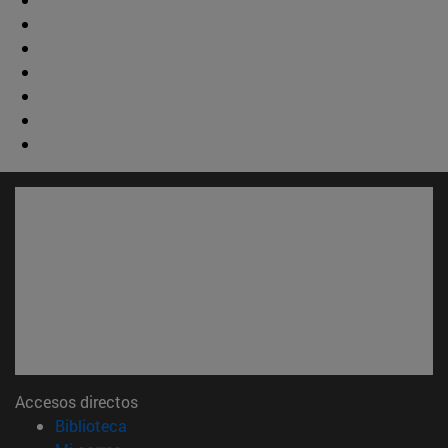
Accesos directos
(abre en nueva ventana)
Biblioteca