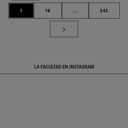
Página
Página
Páginas intermedias Us
Página
9
10
...
243
LA FACULTAD EN INSTAGRAM