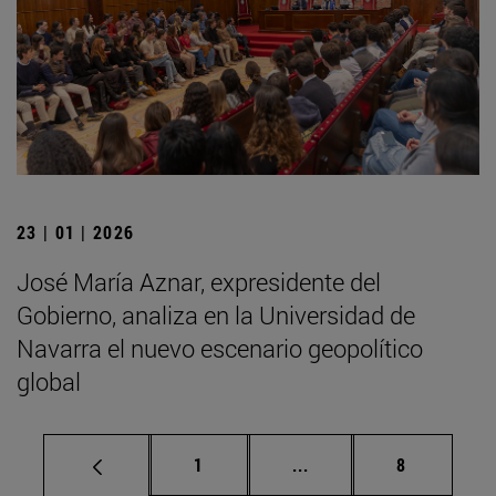
23 | 01 | 2026
José María Aznar, expresidente del
Gobierno, analiza en la Universidad de
Navarra el nuevo escenario geopolítico
global
Página
Páginas intermedias U
Página
1
...
8