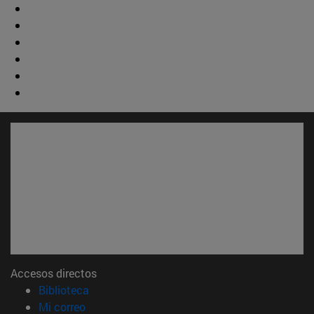
Accesos directos
(abre en nueva ventana)
Biblioteca
(abre en nueva ventana)
Mi correo