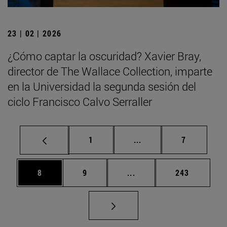
23 | 02 | 2026
¿Cómo captar la oscuridad? Xavier Bray,
director de The Wallace Collection, imparte
en la Universidad la segunda sesión del
ciclo Francisco Calvo Serraller
Página
Páginas intermedias U
Página
1
...
7
Página
Página
Páginas intermedias Use
Página
8
9
...
243