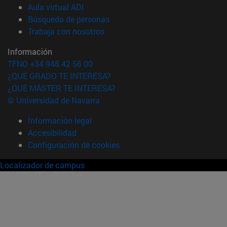
(abre en nueva ventana)
Aula virtual ADI
(abre en nueva ventana)
Búsqueda de personas
(abre en nueva ventana)
Trabaja con nosotros
Información
TFNO +34 948 42 56 00
¿QUÉ GRADO TE INTERESA?
¿QUÉ MÁSTER TE INTERESA?
© Universidad de Navarra
Información legal
Accesibilidad
Configuración de cookies
Localizador de campus