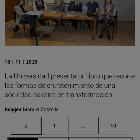
10 | 11 | 2025
La Universidad presenta un libro que recorre
las formas de entretenimiento de una
sociedad navarra en transformación
Imagen
Manuel Castells
Página
Páginas intermedias Us
Página
1
...
10