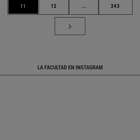
Página
Página
Páginas intermedias U
Página
11
12
...
243
LA FACULTAD EN INSTAGRAM