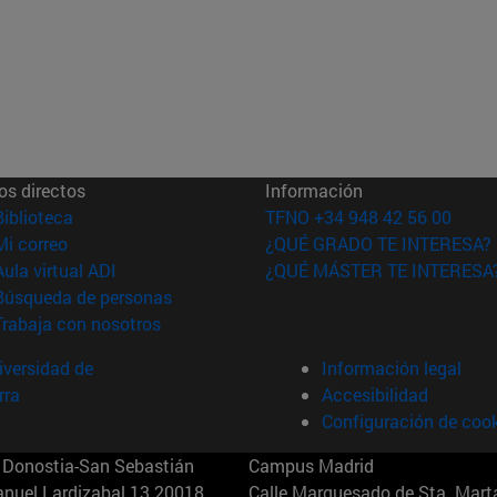
os directos
Información
(abre en nueva ventana)
Biblioteca
TFNO +34 948 42 56 00
(abre en nueva ventana)
Mi correo
¿QUÉ GRADO TE INTERESA?
(abre en nueva ventana)
Aula virtual ADI
¿QUÉ MÁSTER TE INTERESA
(abre en nueva ventana)
Búsqueda de personas
(abre en nueva ventana)
Trabaja con nosotros
versidad de
Información legal
rra
Accesibilidad
Configuración de coo
Donostia-San Sebastián
Campus Madrid
anuel Lardizabal 13 20018
Calle Marquesado de Sta. Marta