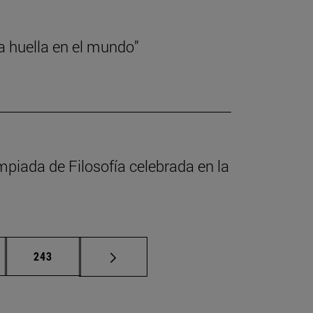
a huella en el mundo”
mpiada de Filosofía celebrada en la
nas intermedias Use TAB para desplazarse.
Página
243