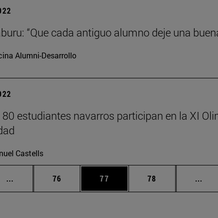
2022
aburu: “Que cada antiguo alumno deje una buen
cina Alumni-Desarrollo
2022
 80 estudiantes navarros participan en la XI Oli
dad
uel Castells
Páginas intermedias Use TAB para desplazarse.
Página
Página
Página
Pági
...
76
77
78
...