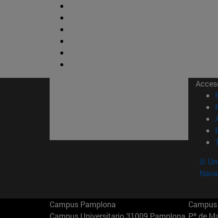
Acces
© Uni
Nava
Campus Pamplona
Campus 
Campus Universitario 31009 Pamplona
Pº de M