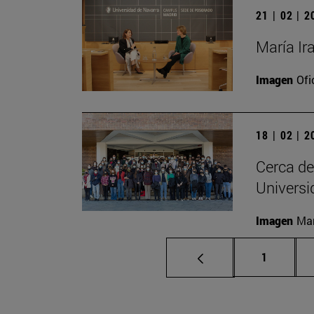
21 | 02 | 
María Ir
Imagen
Ofi
18 | 02 | 
Cerca de
Universi
Imagen
Man
Página
1