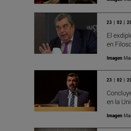
23 | 02 | 
El exdip
en Filos
Imagen
Man
23 | 02 | 
Concluye
en la Un
Imagen
Man