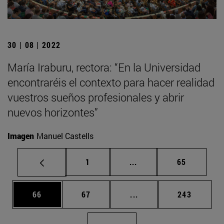
30 | 08 | 2022
María Iraburu, rectora: “En la Universidad
encontraréis el contexto para hacer realidad
vuestros sueños profesionales y abrir
nuevos horizontes”
Imagen
Manuel Castells
Página
Páginas intermedias Us
Página
1
...
65
Página
Página
Páginas intermedias U
Página
66
67
...
243