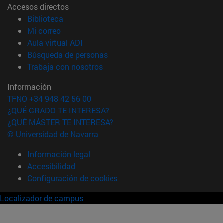
Accesos directos
(abre en nueva ventana)
Biblioteca
(abre en nueva ventana)
Mi correo
(abre en nueva ventana)
Aula virtual ADI
(abre en nueva ventana)
Búsqueda de personas
(abre en nueva ventana)
Trabaja con nosotros
Información
TFNO +34 948 42 56 00
¿QUÉ GRADO TE INTERESA?
¿QUÉ MÁSTER TE INTERESA?
© Universidad de Navarra
Información legal
Accesibilidad
Configuración de cookies
Localizador de campus