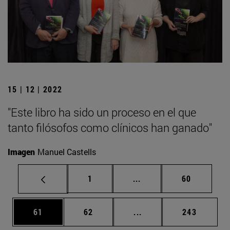
15 | 12 | 2022
"Este libro ha sido un proceso en el que
tanto filósofos como clínicos han ganado"
Imagen
Manuel Castells
Página
Páginas intermedias Us
Página
1
...
60
Página
Página
Páginas intermedias U
Página
61
62
...
243