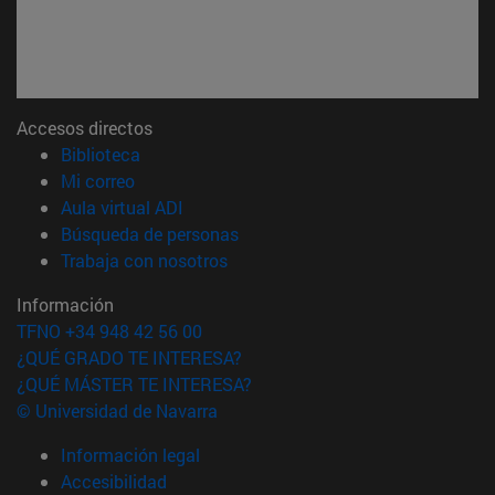
Accesos directos
(abre en nueva ventana)
Biblioteca
(abre en nueva ventana)
Mi correo
(abre en nueva ventana)
Aula virtual ADI
(abre en nueva ventana)
Búsqueda de personas
(abre en nueva ventana)
Trabaja con nosotros
Información
TFNO +34 948 42 56 00
¿QUÉ GRADO TE INTERESA?
¿QUÉ MÁSTER TE INTERESA?
© Universidad de Navarra
Información legal
Accesibilidad