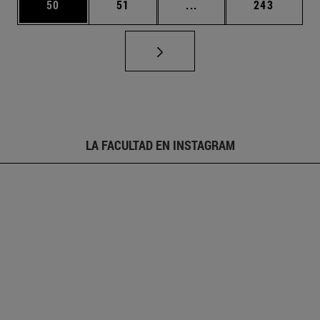
Página
Página
Páginas intermedias U
Página
50
51
...
243
LA FACULTAD EN INSTAGRAM