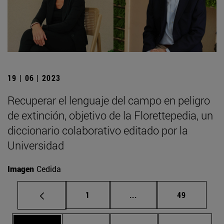
19 | 06 | 2023
Recuperar el lenguaje del campo en peligro
de extinción, objetivo de la Florettepedia, un
diccionario colaborativo editado por la
Universidad
Imagen
Cedida
Página
Páginas intermedias Us
Página
1
...
49