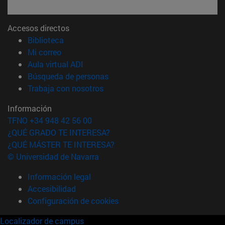
Accesos directos
(abre en nueva ventana)
Biblioteca
(abre en nueva ventana)
Mi correo
(abre en nueva ventana)
Aula virtual ADI
(abre en nueva ventana)
Búsqueda de personas
(abre en nueva ventana)
Trabaja con nosotros
Información
TFNO +34 948 42 56 00
¿QUÉ GRADO TE INTERESA?
¿QUÉ MÁSTER TE INTERESA?
© Universidad de Navarra
Información legal
Accesibilidad
Configuración de cookies
Localizador de campus