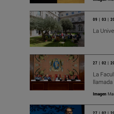
09 | 03 | 
La Unive
27 | 02 | 
La Facult
llamada 
Imagen
Man
27 | 02 | 