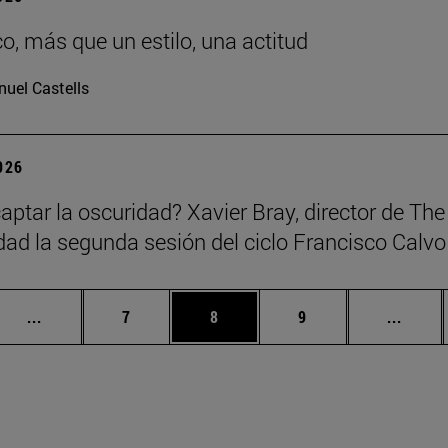
co, más que un estilo, una actitud
uel Castells
2026
ptar la oscuridad? Xavier Bray, director de The 
dad la segunda sesión del ciclo Francisco Calvo 
Páginas intermedias Use TAB para desplazarse.
Página
Página
Página
Págin
...
7
8
9
...