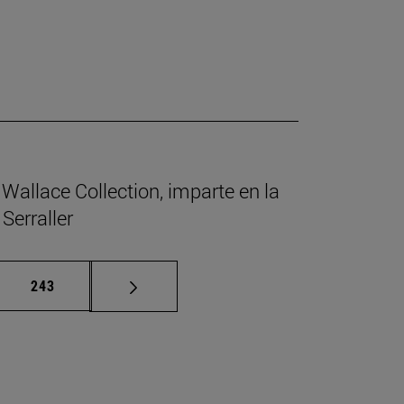
Wallace Collection, imparte en la
Serraller
as intermedias Use TAB para desplazarse.
Página
243