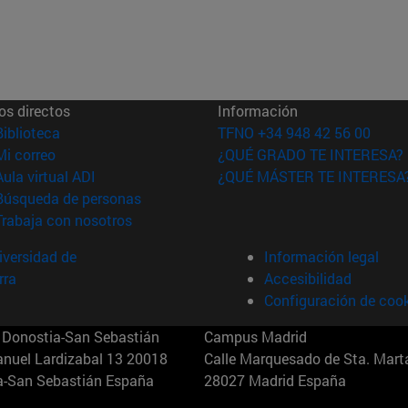
os directos
Información
(abre en nueva ventana)
Biblioteca
TFNO +34 948 42 56 00
(abre en nueva ventana)
Mi correo
¿QUÉ GRADO TE INTERESA?
(abre en nueva ventana)
Aula virtual ADI
¿QUÉ MÁSTER TE INTERESA
(abre en nueva ventana)
Búsqueda de personas
(abre en nueva ventana)
Trabaja con nosotros
versidad de
Información legal
rra
Accesibilidad
Configuración de coo
Donostia-San Sebastián
Campus Madrid
anuel Lardizabal 13 20018
Calle Marquesado de Sta. Marta
a-San Sebastián España
28027 Madrid España