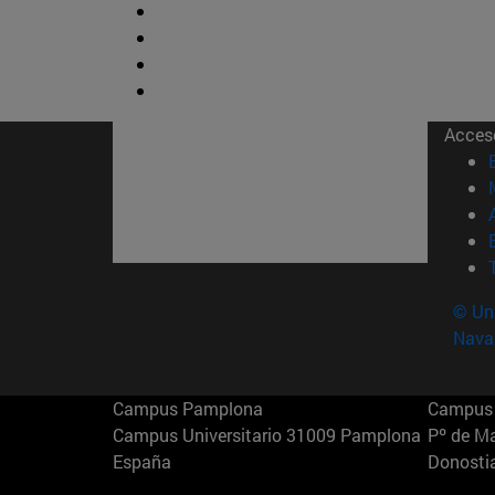
Acces
© Uni
Nava
Campus Pamplona
Campus 
Campus Universitario 31009 Pamplona
Pº de M
España
Donosti