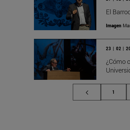
El Barro
Imagen
Man
23 | 02 | 
¿Cómo ca
Universi
Página
1