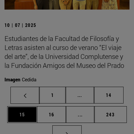
10 | 07 | 2025
Estudiantes de la Facultad de Filosofía y
Letras asisten al curso de verano “El viaje
del arte”, de la Universidad Complutense y
la Fundación Amigos del Museo del Prado
Imagen
Cedida
Página
Páginas intermedias Us
Página
1
...
14
Página
Página
Páginas intermedias U
Página
15
16
...
243