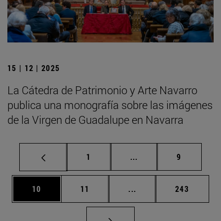
15 | 12 | 2025
La Cátedra de Patrimonio y Arte Navarro
publica una monografía sobre las imágenes
de la Virgen de Guadalupe en Navarra
Página
Páginas intermedias U
Página
1
...
9
Página
Página
Páginas intermedias U
Página
10
11
...
243