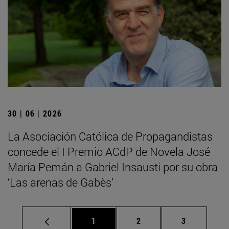
30 | 06 | 2026
La Asociación Católica de Propagandistas
concede el I Premio ACdP de Novela José
María Pemán a Gabriel Insausti por su obra
‘Las arenas de Gabès’
Página
Página
Página
1
2
3