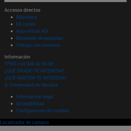
Accesos directos
(abre en nueva ventana)
Biblioteca
(abre en nueva ventana)
Mi correo
(abre en nueva ventana)
Aula virtual ADI
(abre en nueva ventana)
Búsqueda de personas
(abre en nueva ventana)
Trabaja con nosotros
Información
TFNO +34 948 42 56 00
¿QUÉ GRADO TE INTERESA?
¿QUÉ MÁSTER TE INTERESA?
© Universidad de Navarra
Información legal
Accesibilidad
Configuración de cookies
Localizador de campus