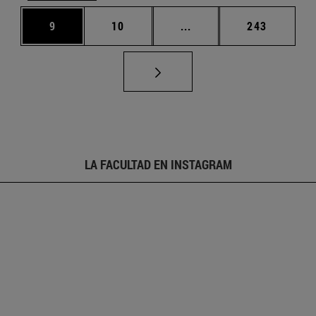
Página
Página
Páginas intermedias Us
Página
9
10
...
243
LA FACULTAD EN INSTAGRAM