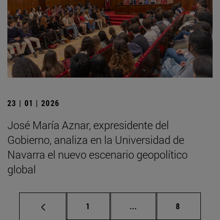
23 | 01 | 2026
José María Aznar, expresidente del
Gobierno, analiza en la Universidad de
Navarra el nuevo escenario geopolítico
global
Página
Páginas intermedias U
Página
1
...
8