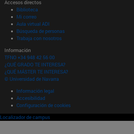
Accesos directos
(abre en nueva ventana)
Biblioteca
(abre en nueva ventana)
Mi correo
(abre en nueva ventana)
Aula virtual ADI
(abre en nueva ventana)
Búsqueda de personas
(abre en nueva ventana)
Trabaja con nosotros
Información
TFNO +34 948 42 56 00
¿QUÉ GRADO TE INTERESA?
¿QUÉ MÁSTER TE INTERESA?
© Universidad de Navarra
Información legal
Accesibilidad
Configuración de cookies
Localizador de campus