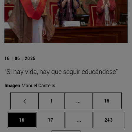
16 | 06 | 2025
“Si hay vida, hay que seguir educándose”
Imagen
Manuel Castells
Página
Páginas intermedias Us
Página
1
...
15
Página
Página
Páginas intermedias U
Página
16
17
...
243