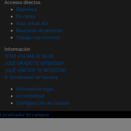
Accesos directos
(abre en nueva ventana)
Biblioteca
(abre en nueva ventana)
Mi correo
(abre en nueva ventana)
Aula virtual ADI
(abre en nueva ventana)
Búsqueda de personas
(abre en nueva ventana)
Trabaja con nosotros
Información
TFNO +34 948 42 56 00
¿QUÉ GRADO TE INTERESA?
¿QUÉ MÁSTER TE INTERESA?
© Universidad de Navarra
Información legal
Accesibilidad
Configuración de cookies
Localizador de campus