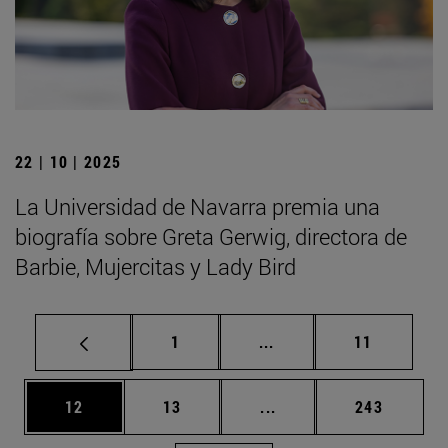
22 | 10 | 2025
La Universidad de Navarra premia una
biografía sobre Greta Gerwig, directora de
Barbie, Mujercitas y Lady Bird
Página
Páginas intermedias Us
Página
1
...
11
Página
Página
Páginas intermedias U
Página
12
13
...
243