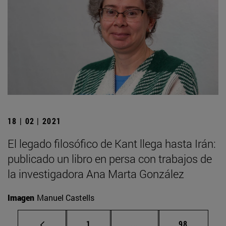
18 | 02 | 2021
El legado filosófico de Kant llega hasta Irán:
publicado un libro en persa con trabajos de
la investigadora Ana Marta González
Imagen
Manuel Castells
Página
Páginas intermedias Us
Página
1
...
98