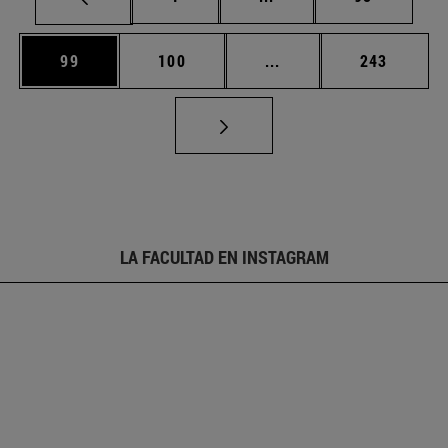
Página
Página
Páginas intermedias U
Página
99
100
...
243
LA FACULTAD EN INSTAGRAM