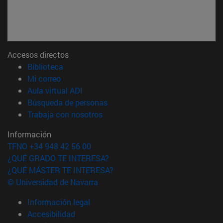
Accesos directos
(abre en nueva ventana)
Biblioteca
(abre en nueva ventana)
Mi correo
(abre en nueva ventana)
Aula virtual ADI
(abre en nueva ventana)
Búsqueda de personas
(abre en nueva ventana)
Trabaja con nosotros
Información
TFNO +34 948 42 56 00
¿QUÉ GRADO TE INTERESA?
¿QUÉ MÁSTER TE INTERESA?
© Universidad de Navarra
Información legal
Accesibilidad