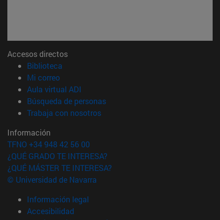
Accesos directos
(abre en nueva ventana)
Biblioteca
(abre en nueva ventana)
Mi correo
(abre en nueva ventana)
Aula virtual ADI
(abre en nueva ventana)
Búsqueda de personas
(abre en nueva ventana)
Trabaja con nosotros
Información
TFNO +34 948 42 56 00
¿QUÉ GRADO TE INTERESA?
¿QUÉ MÁSTER TE INTERESA?
© Universidad de Navarra
Información legal
Accesibilidad