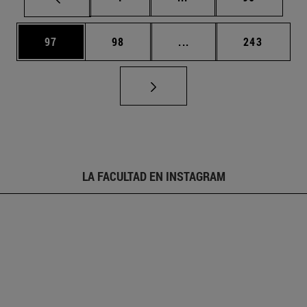
Página
Página
Páginas intermedias U
Página
97
98
...
243
LA FACULTAD EN INSTAGRAM