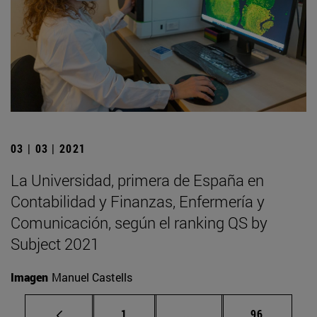
03 | 03 | 2021
La Universidad, primera de España en
Contabilidad y Finanzas, Enfermería y
Comunicación, según el ranking QS by
Subject 2021
Imagen
Manuel Castells
Página
Páginas intermedias Us
Página
1
...
96