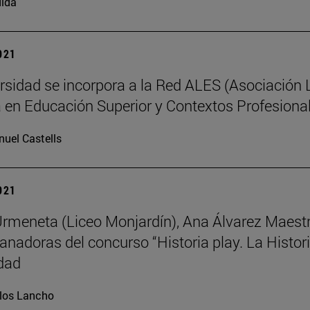
ida
2021
rsidad se incorpora a la Red ALES (Asociación 
a en Educación Superior y Contextos Profesiona
uel Castells
2021
Urmeneta (Liceo Monjardín), Ana Álvarez Maestr
ganadoras del concurso “Historia play. La Histor
dad
los Lancho