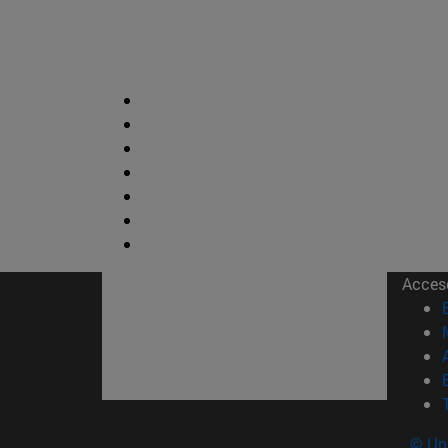
Acces
© Uni