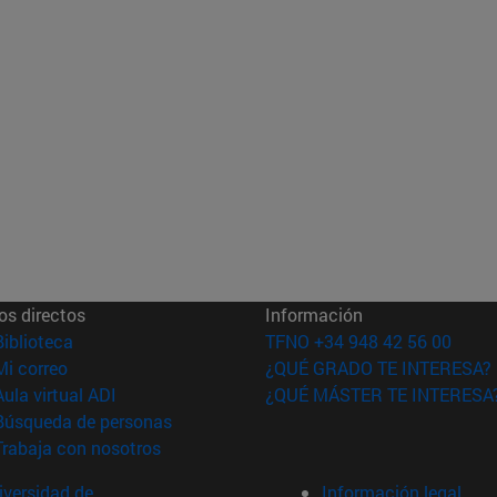
os directos
Información
(abre en nueva ventana)
Biblioteca
TFNO +34 948 42 56 00
(abre en nueva ventana)
Mi correo
¿QUÉ GRADO TE INTERESA?
(abre en nueva ventana)
Aula virtual ADI
¿QUÉ MÁSTER TE INTERESA
(abre en nueva ventana)
Búsqueda de personas
(abre en nueva ventana)
Trabaja con nosotros
versidad de
Información legal