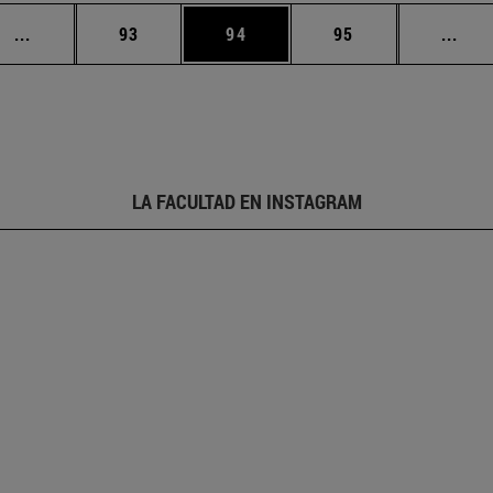
Páginas intermedias Use TAB para desplazarse.
Página
Página
Página
Pági
...
93
94
95
...
LA FACULTAD EN INSTAGRAM