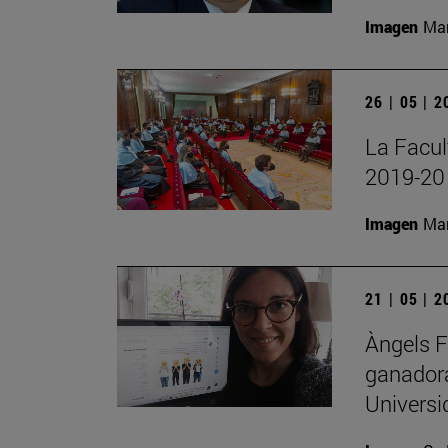
Imagen
Man
26 | 05 | 
La Facul
2019-20
Imagen
Man
21 | 05 | 
Àngels F
ganadora 
Universi