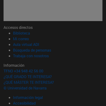
Accesos directos
(abre en nueva ventana)
Biblioteca
(abre en nueva ventana)
Mi correo
(abre en nueva ventana)
Aula virtual ADI
(abre en nueva ventana)
Búsqueda de personas
(abre en nueva ventana)
Trabaja con nosotros
Información
TFNO +34 948 42 56 00
¿QUÉ GRADO TE INTERESA?
¿QUÉ MÁSTER TE INTERESA?
© Universidad de Navarra
Información legal
Accesibilidad