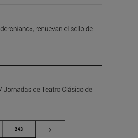
deroniano», renuevan el sello de
LIV Jornadas de Teatro Clásico de
nas intermedias Use TAB para desplazarse.
Página
243