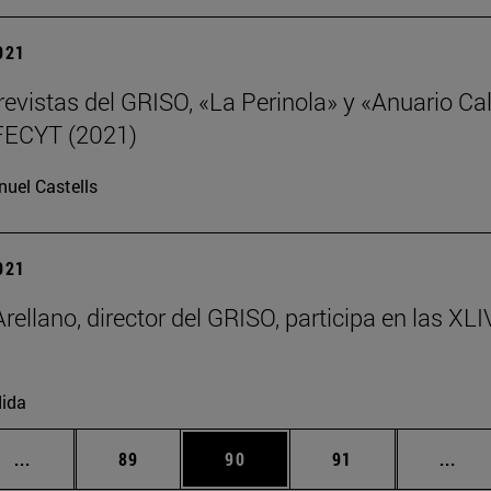
2021
revistas del GRISO, «La Perinola» y «Anuario Cal
 FECYT (2021)
uel Castells
2021
Arellano, director del GRISO, participa en las X
ida
Páginas intermedias Use TAB para desplazarse.
Página
Página
Página
Pági
...
89
90
91
...