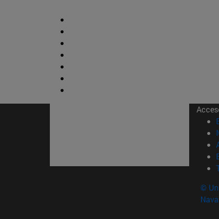
Acces
© Uni
Nava