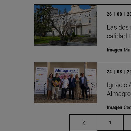
26 | 08 | 
Las dos 
calidad
Imagen
Man
24 | 08 | 
Ignacio 
Almagro
Imagen
Ced
Página
1