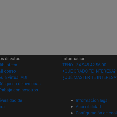
os directos
Información
(abre en nueva ventana)
Biblioteca
TFNO +34 948 42 56 00
(abre en nueva ventana)
Mi correo
¿QUÉ GRADO TE INTERESA?
(abre en nueva ventana)
Aula virtual ADI
¿QUÉ MÁSTER TE INTERESA
(abre en nueva ventana)
Búsqueda de personas
(abre en nueva ventana)
Trabaja con nosotros
versidad de
Información legal
rra
Accesibilidad
Configuración de coo