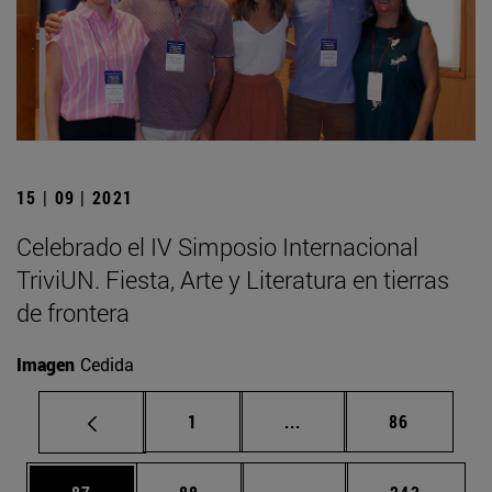
15 | 09 | 2021
Celebrado el IV Simposio Internacional
TriviUN. Fiesta, Arte y Literatura en tierras
de frontera
Imagen
Cedida
Página
Páginas intermedias Us
Página
1
...
86
Página
Página
Páginas intermedias U
Página