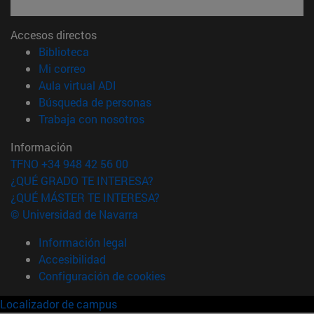
Accesos directos
(abre en nueva ventana)
Biblioteca
(abre en nueva ventana)
Mi correo
(abre en nueva ventana)
Aula virtual ADI
(abre en nueva ventana)
Búsqueda de personas
(abre en nueva ventana)
Trabaja con nosotros
Información
TFNO +34 948 42 56 00
¿QUÉ GRADO TE INTERESA?
¿QUÉ MÁSTER TE INTERESA?
© Universidad de Navarra
Información legal
Accesibilidad
Configuración de cookies
Localizador de campus