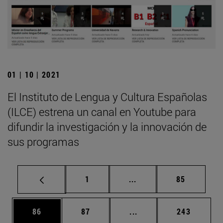
01 | 10 | 2021
El Instituto de Lengua y Cultura Españolas
(ILCE) estrena un canal en Youtube para
difundir la investigación y la innovación de
sus programas
Página
Páginas intermedias Us
Página
1
...
85
Página
Página
Páginas intermedias U
Página
86
87
...
243