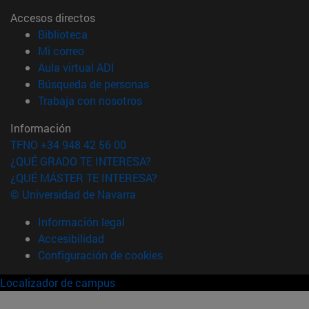
Accesos directos
(abre en nueva ventana)
Biblioteca
(abre en nueva ventana)
Mi correo
(abre en nueva ventana)
Aula virtual ADI
(abre en nueva ventana)
Búsqueda de personas
(abre en nueva ventana)
Trabaja con nosotros
Información
TFNO +34 948 42 56 00
¿QUÉ GRADO TE INTERESA?
¿QUÉ MÁSTER TE INTERESA?
© Universidad de Navarra
Información legal
Accesibilidad
Configuración de cookies
Localizador de campus