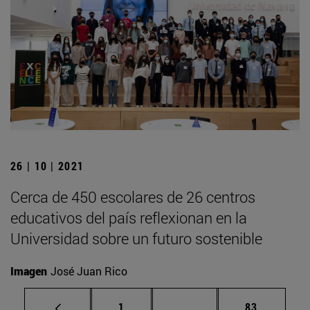
26 | 10 | 2021
Cerca de 450 escolares de 26 centros
educativos del país reflexionan en la
Universidad sobre un futuro sostenible
Imagen
José Juan Rico
Página
Páginas intermedias Us
Página
1
...
83