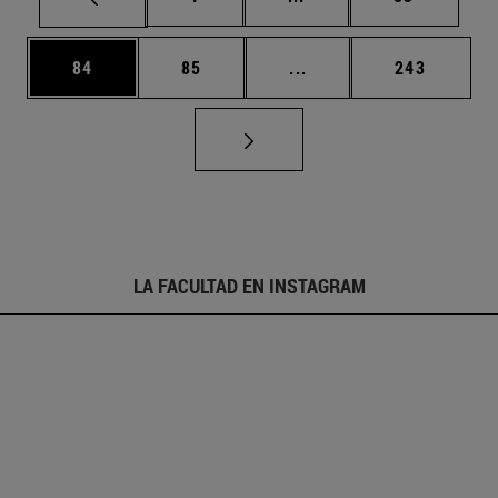
Página
Página
Páginas intermedias U
Página
84
85
...
243
LA FACULTAD EN INSTAGRAM