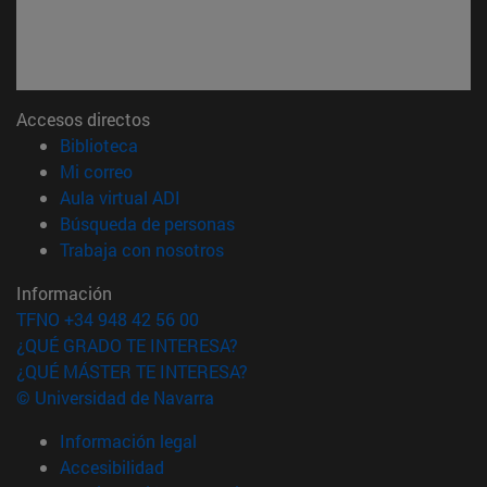
Accesos directos
(abre en nueva ventana)
Biblioteca
(abre en nueva ventana)
Mi correo
(abre en nueva ventana)
Aula virtual ADI
(abre en nueva ventana)
Búsqueda de personas
(abre en nueva ventana)
Trabaja con nosotros
Información
TFNO +34 948 42 56 00
¿QUÉ GRADO TE INTERESA?
¿QUÉ MÁSTER TE INTERESA?
© Universidad de Navarra
Información legal
Accesibilidad