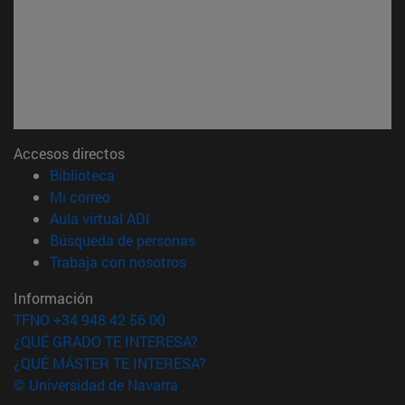
Accesos directos
(abre en nueva ventana)
Biblioteca
(abre en nueva ventana)
Mi correo
(abre en nueva ventana)
Aula virtual ADI
(abre en nueva ventana)
Búsqueda de personas
(abre en nueva ventana)
Trabaja con nosotros
Información
TFNO +34 948 42 56 00
¿QUÉ GRADO TE INTERESA?
¿QUÉ MÁSTER TE INTERESA?
© Universidad de Navarra