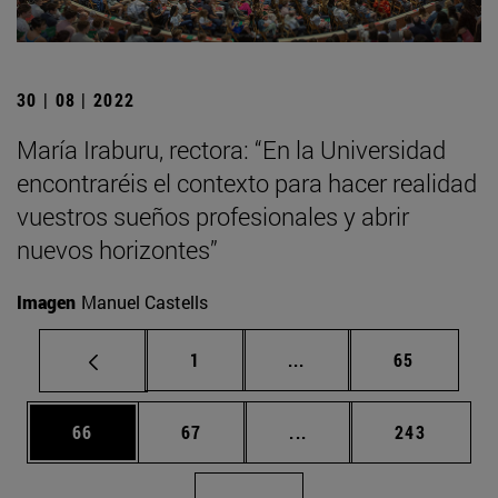
30 | 08 | 2022
María Iraburu, rectora: “En la Universidad
encontraréis el contexto para hacer realidad
vuestros sueños profesionales y abrir
nuevos horizontes”
Imagen
Manuel Castells
Página
Páginas intermedias Us
Página
1
...
65
Página
Página
Páginas intermedias U
Página
66
67
...
243