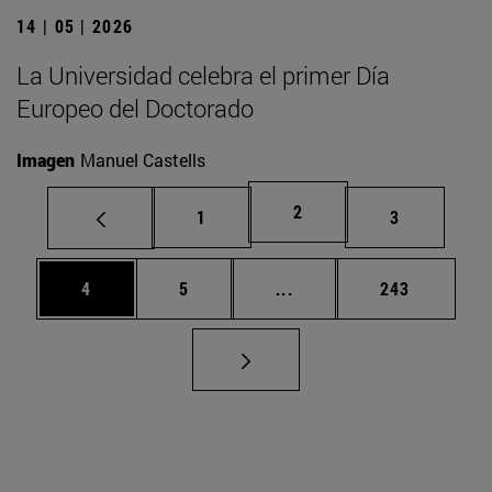
14 | 05 | 2026
La Universidad celebra el primer Día
Europeo del Doctorado
Imagen
Manuel Castells
Página
2
Página
Página
1
3
Página
Página
Páginas intermedias Use
Página
4
5
...
243