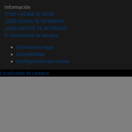
Información
TFNO +34 948 42 56 00
¿QUÉ GRADO TE INTERESA?
¿QUÉ MÁSTER TE INTERESA?
© Universidad de Navarra
Información legal
Accesibilidad
Configuración de cookies
Localizador de campus