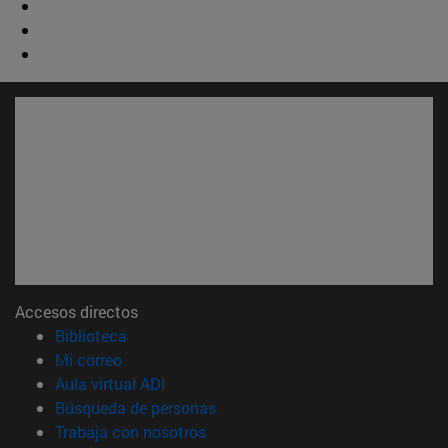
Accesos directos
(abre en nueva ventana)
Biblioteca
(abre en nueva ventana)
Mi correo
(abre en nueva ventana)
Aula virtual ADI
(abre en nueva ventana)
Búsqueda de personas
(abre en nueva ventana)
Trabaja con nosotros