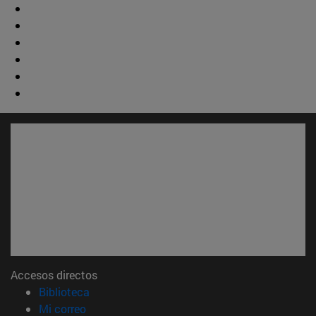
Accesos directos
(abre en nueva ventana)
Biblioteca
(abre en nueva ventana)
Mi correo