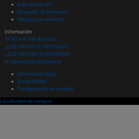
(abre en nueva ventana)
Aula virtual ADI
(abre en nueva ventana)
Búsqueda de personas
(abre en nueva ventana)
Trabaja con nosotros
Información
TFNO +34 948 42 56 00
¿QUÉ GRADO TE INTERESA?
¿QUÉ MÁSTER TE INTERESA?
© Universidad de Navarra
Información legal
Accesibilidad
Configuración de cookies
Localizador de campus