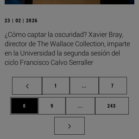
23 | 02 | 2026
¿Cómo captar la oscuridad? Xavier Bray,
director de The Wallace Collection, imparte
en la Universidad la segunda sesión del
ciclo Francisco Calvo Serraller
Página
Páginas intermedias U
Página
1
...
7
Página
Página
Páginas intermedias Use
Página
8
9
...
243