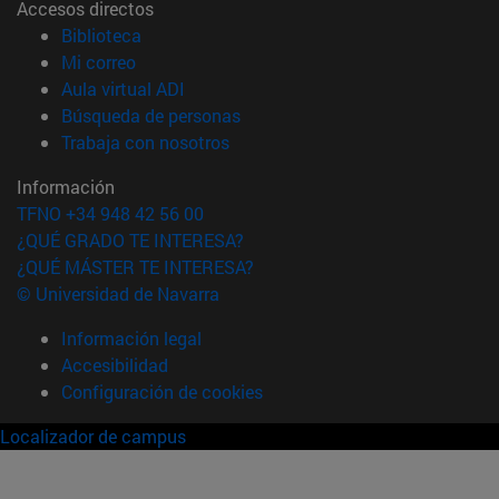
Accesos directos
(abre en nueva ventana)
Biblioteca
(abre en nueva ventana)
Mi correo
(abre en nueva ventana)
Aula virtual ADI
(abre en nueva ventana)
Búsqueda de personas
(abre en nueva ventana)
Trabaja con nosotros
Información
TFNO +34 948 42 56 00
¿QUÉ GRADO TE INTERESA?
¿QUÉ MÁSTER TE INTERESA?
© Universidad de Navarra
Información legal
Accesibilidad
Configuración de cookies
Localizador de campus