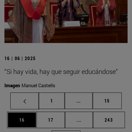
16 | 06 | 2025
“Si hay vida, hay que seguir educándose”
Imagen
Manuel Castells
Página
Páginas intermedias Us
Página
1
...
15
Página
Página
Páginas intermedias U
Página
16
17
...
243