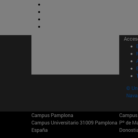
Acces
© Uni
Nava
Campus Pamplona
Campus 
Campus Universitario 31009 Pamplona
Pº de M
España
Donosti