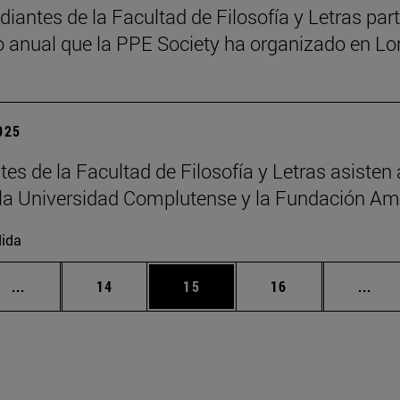
diantes de la Facultad de Filosofía y Letras pa
 anual que la PPE Society ha organizado en Lo
2025
es de la Facultad de Filosofía y Letras asisten a
e la Universidad Complutense y la Fundación A
ida
Páginas intermedias Use TAB para desplazarse.
Página
Página
Página
Pági
...
14
15
16
...