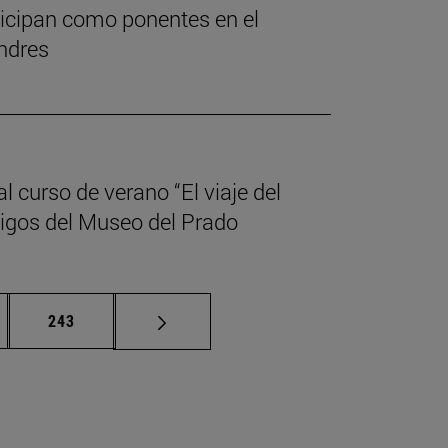
rticipan como ponentes en el
ndres
l curso de verano “El viaje del
migos del Museo del Prado
nas intermedias Use TAB para desplazarse.
Página
243