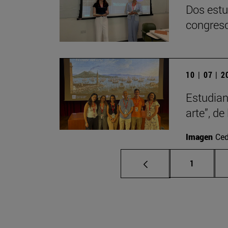
Dos estu
congreso
10 | 07 | 
Estudiant
arte”, d
Imagen
Ced
Página
1