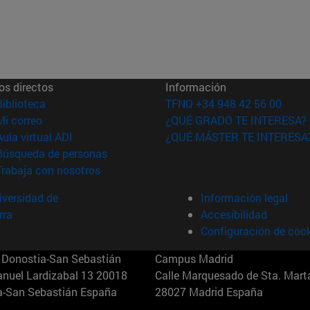
os directos
Información
(abre en nueva ventana)
Biblioteca
TFNO +34 948 42 56 00
(abre en nueva ventana)
Mi correo
¿QUÉ GRADO TE INTERESA?
(abre en nueva ventana)
Aula virtual ADI
¿QUÉ MÁSTER TE INTERESA
(abre en nueva ventana)
Búsqueda de personas
(abre en nueva ventana)
Trabaja con nosotros
versidad de
Información legal
rra
Accesibilidad
Configuración de coo
Donostia-San Sebastián
Campus Madrid
anuel Lardizabal 13 20018
Calle Marquesado de Sta. Marta
a-San Sebastián España
28027 Madrid España