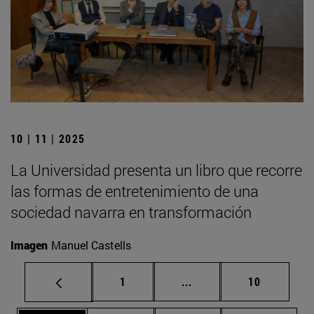
10 | 11 | 2025
La Universidad presenta un libro que recorre
las formas de entretenimiento de una
sociedad navarra en transformación
Imagen
Manuel Castells
Página
Páginas intermedias Us
Página
1
...
10