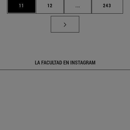
Página
Página
Páginas intermedias U
Página
11
12
...
243
LA FACULTAD EN INSTAGRAM