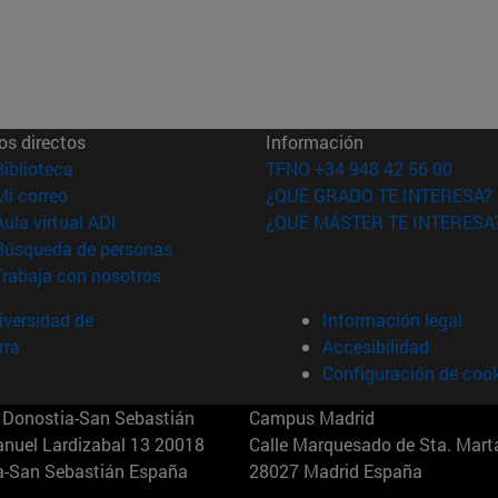
os directos
Información
(abre en nueva ventana)
Biblioteca
TFNO +34 948 42 56 00
(abre en nueva ventana)
Mi correo
¿QUÉ GRADO TE INTERESA?
(abre en nueva ventana)
Aula virtual ADI
¿QUÉ MÁSTER TE INTERESA
(abre en nueva ventana)
Búsqueda de personas
(abre en nueva ventana)
Trabaja con nosotros
versidad de
Información legal
rra
Accesibilidad
Configuración de coo
Donostia-San Sebastián
Campus Madrid
anuel Lardizabal 13 20018
Calle Marquesado de Sta. Marta
a-San Sebastián España
28027 Madrid España