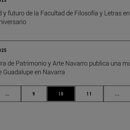
d y futuro de la Facultad de Filosofía y Letras
niversario
2025
ra de Patrimonio y Arte Navarro publica una m
e Guadalupe en Navarra
Páginas intermedias Use TAB para desplazarse.
Página
Página
Página
Pági
...
9
10
11
...