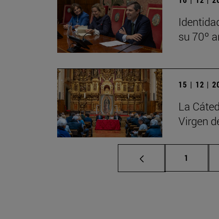
Identida
su 70º a
15 | 12 | 
La Cáted
Virgen d
Página
1