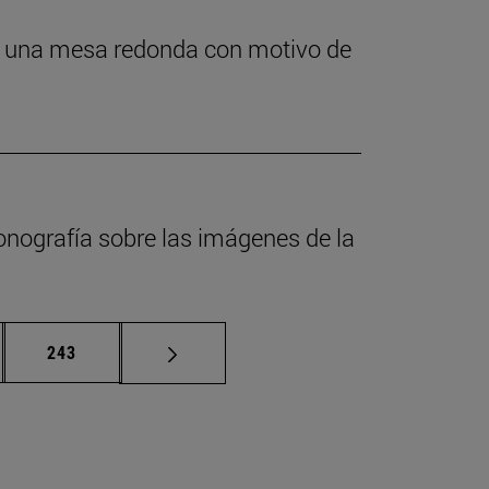
 en una mesa redonda con motivo de
onografía sobre las imágenes de la
nas intermedias Use TAB para desplazarse.
Página
243