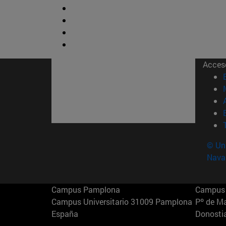
Acces
© Uni
Nava
Campus Pamplona
Campus 
Campus Universitario 31009 Pamplona
Pº de M
España
Donosti