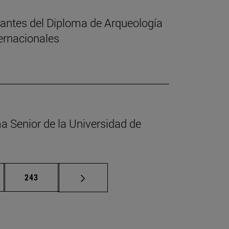
iantes del Diploma de Arqueología
ternacionales
ma Senior de la Universidad de
nas intermedias Use TAB para desplazarse.
Página
243