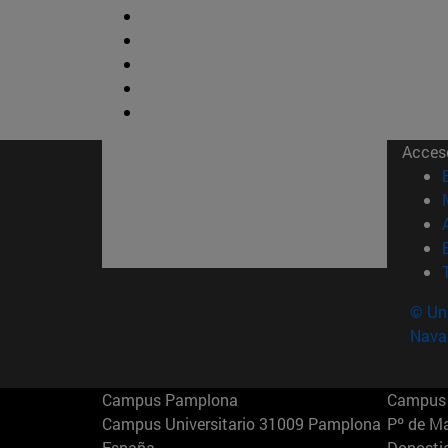
Acces
© Uni
Nava
Campus Pamplona
Campus 
Campus Universitario 31009 Pamplona
Pº de M
España
Donosti