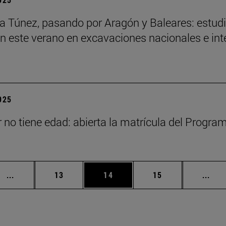
a a Túnez, pasando por Aragón y Baleares: estud
an este verano en excavaciones nacionales e in
2025
 no tiene edad: abierta la matrícula del Progra
Páginas intermedias Use TAB para desplazarse.
Página
Página
Página
Pági
...
13
14
15
...