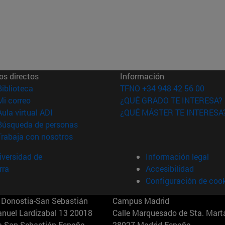
os directos
Información
(abre en nueva ventana)
Biblioteca
TFNO +34 948 42 56 00
(abre en nueva ventana)
Mi correo
¿QUÉ GRADO TE INTERESA?
(abre en nueva ventana)
Aula virtual ADI
¿QUÉ MÁSTER TE INTERESA
(abre en nueva ventana)
Búsqueda de personas
(abre en nueva ventana)
Trabaja con nosotros
versidad de
Información legal
rra
Accesibilidad
Configuración de coo
Donostia-San Sebastián
Campus Madrid
anuel Lardizabal 13 20018
Calle Marquesado de Sta. Marta
a-San Sebastián España
28027 Madrid España