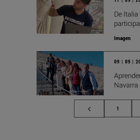
De Itali
particip
Imagen
09 | 09 | 
Aprender
Navarra
Página
1