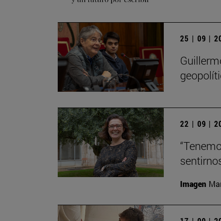
25 | 09 | 
Guillerm
geopolít
22 | 09 | 
“Tenemos
sentirno
Imagen
Man
17 | 09 | 