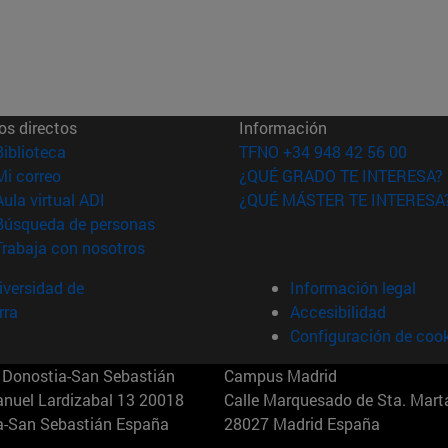
os directos
Información
(abre en nueva ventana)
Biblioteca
TFNO +34 948 42 56 00
(abre en nueva ventana)
Mi correo
¿QUÉ GRADO TE INTERESA?
(abre en nueva ventana)
Aula virtual ADI
¿QUÉ MÁSTER TE INTERESA
(abre en nueva ventana)
Búsqueda de personas
(abre en nueva ventana)
Trabaja con nosotros
versidad de
Información legal
rra
Accesibilidad
Configuración de coo
Donostia-San Sebastián
Campus Madrid
anuel Lardizabal 13 20018
Calle Marquesado de Sta. Marta
a-San Sebastián España
28027 Madrid España