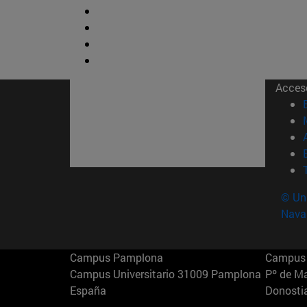
Acces
© Uni
Nava
Campus Pamplona
Campus 
Campus Universitario 31009 Pamplona
Pº de M
España
Donosti