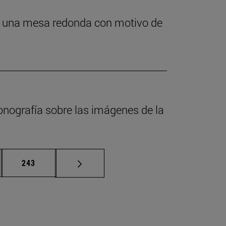
 en una mesa redonda con motivo de
onografía sobre las imágenes de la
nas intermedias Use TAB para desplazarse.
Página
243