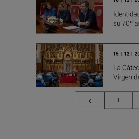
Identida
su 70º a
15 | 12 | 
La Cáted
Virgen d
Página
1