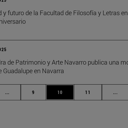
d y futuro de la Facultad de Filosofía y Letras
niversario
2025
ra de Patrimonio y Arte Navarro publica una m
e Guadalupe en Navarra
Páginas intermedias Use TAB para desplazarse.
Página
Página
Página
Pági
...
9
10
11
...