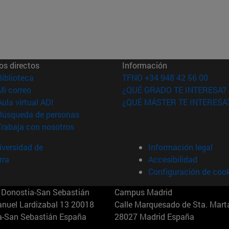
os directos
Información
(abre en nueva ventana)
Biblioteca
TFNO +34 948 42 56 00
(abre en nueva ventana)
Mi correo
¿QUÉ GRADO TE INTERESA?
(abre en nueva ventana)
Aula virtual ADI
¿QUÉ MÁSTER TE INTERESA
(abre en nueva ventana)
Búsqueda de personas
(abre en nueva ventana)
Trabaja con nosotros
versidad de
Información legal
rra
Accesibilidad
Configuración de coo
Donostia-San Sebastián
Campus Madrid
anuel Lardizabal 13 20018
Calle Marquesado de Sta. Marta
a-San Sebastián España
28027 Madrid España