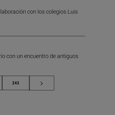
laboración con los colegios Luis
ario con un encuentro de antiguos
nas intermedias Use TAB para desplazarse.
Página
243