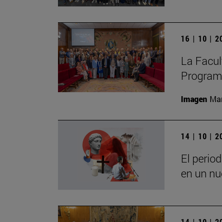
16 | 10 | 
La Facult
Program
Imagen
Man
14 | 10 | 
El perio
en un nu
14 | 10 | 