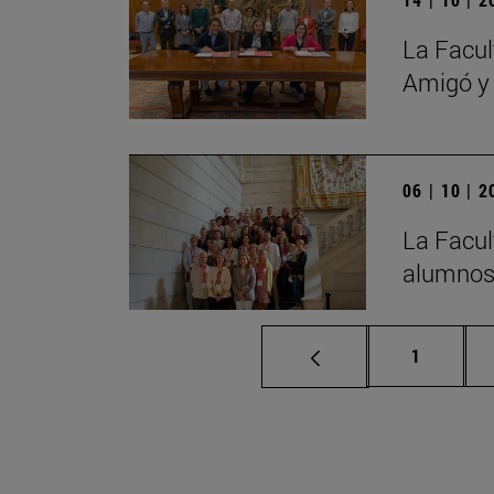
La Facul
Amigó y
06 | 10 | 
La Facul
alumnos 
Página
1