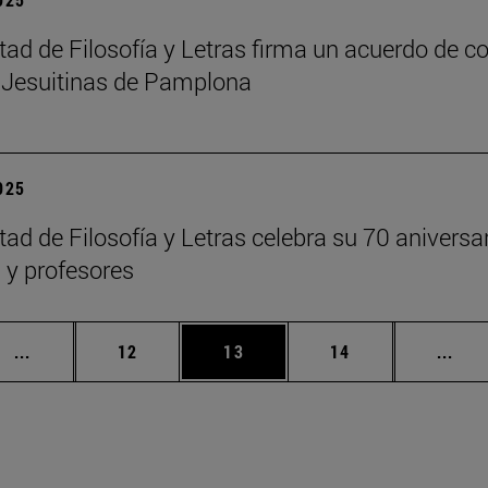
tad de Filosofía y Letras firma un acuerdo de co
 Jesuitinas de Pamplona
2025
tad de Filosofía y Letras celebra su 70 anivers
y profesores
Páginas intermedias Use TAB para desplazarse.
Página
Página
Página
Pági
...
12
13
14
...