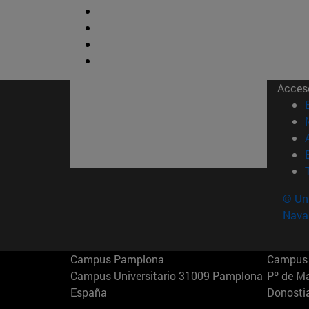
Acces
© Uni
Nava
Campus Pamplona
Campus 
Campus Universitario 31009 Pamplona
Pº de M
España
Donosti