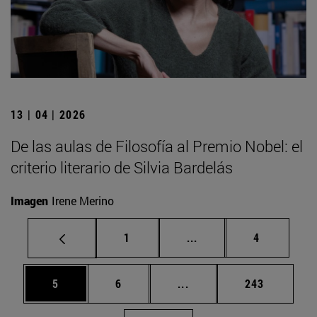
13 | 04 | 2026
De las aulas de Filosofía al Premio Nobel: el
criterio literario de Silvia Bardelás
Imagen
Irene Merino
Página
Páginas intermedias U
Página
1
...
4
Página
Página
Páginas intermedias Use
Página
5
6
...
243