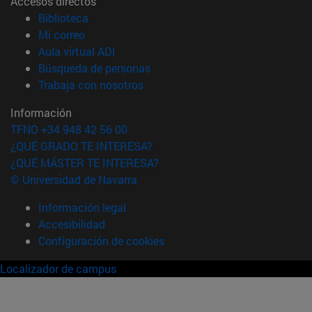
Accesos directos
(abre en nueva ventana)
Biblioteca
(abre en nueva ventana)
Mi correo
(abre en nueva ventana)
Aula virtual ADI
(abre en nueva ventana)
Búsqueda de personas
(abre en nueva ventana)
Trabaja con nosotros
Información
TFNO +34 948 42 56 00
¿QUÉ GRADO TE INTERESA?
¿QUÉ MÁSTER TE INTERESA?
© Universidad de Navarra
Información legal
Accesibilidad
Configuración de cookies
Localizador de campus