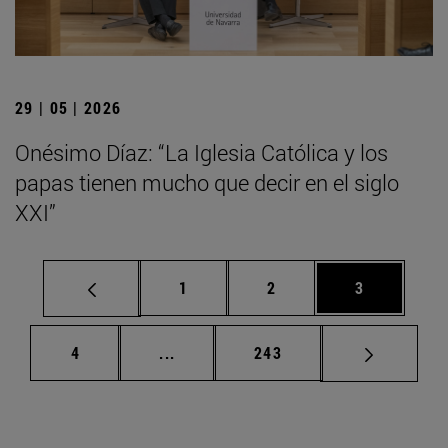
29 | 05 | 2026
Onésimo Díaz: “La Iglesia Católica y los
papas tienen mucho que decir en el siglo
XXI”
Página
Página
Página
1
2
3
Página
Páginas intermedias Use TAB para d
Página
4
...
243