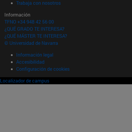
(abre en nueva ventana)
Trabaja con nosotros
Información
TFNO +34 948 42 56 00
¿QUÉ GRADO TE INTERESA?
¿QUÉ MÁSTER TE INTERESA?
© Universidad de Navarra
Información legal
Accesibilidad
Configuración de cookies
Localizador de campus