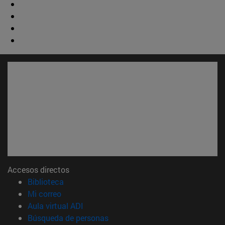
Accesos directos
(abre en nueva ventana)
Biblioteca
(abre en nueva ventana)
Mi correo
(abre en nueva ventana)
Aula virtual ADI
(abre en nueva ventana)
Búsqueda de personas