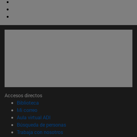
Accesos directos
(abre en nueva ventana)
Biblioteca
(abre en nueva ventana)
Mi correo
(abre en nueva ventana)
Aula virtual ADI
(abre en nueva ventana)
Búsqueda de personas
(abre en nueva ventana)
Trabaja con nosotros