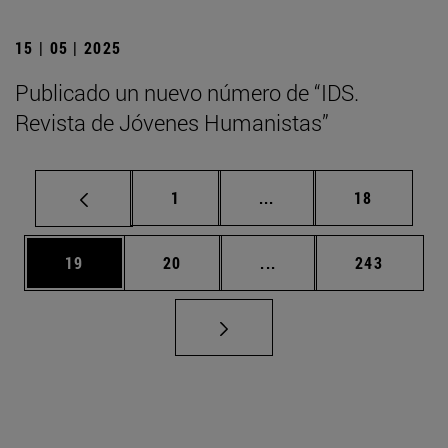
15 | 05 | 2025
Publicado un nuevo número de “IDS.
Revista de Jóvenes Humanistas”
Página
Páginas intermedias Us
Página
1
...
18
Página
Página
Páginas intermedias U
Página
19
20
...
243