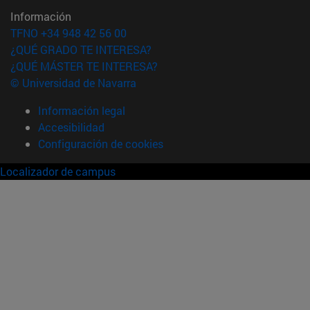
Información
TFNO +34 948 42 56 00
¿QUÉ GRADO TE INTERESA?
¿QUÉ MÁSTER TE INTERESA?
© Universidad de Navarra
Información legal
Accesibilidad
Configuración de cookies
Localizador de campus