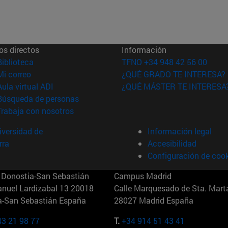
os directos
Información
(abre en nueva ventana)
Biblioteca
TFNO +34 948 42 56 00
(abre en nueva ventana)
Mi correo
¿QUÉ GRADO TE INTERESA?
(abre en nueva ventana)
Aula virtual ADI
¿QUÉ MÁSTER TE INTERESA
(abre en nueva ventana)
Búsqueda de personas
(abre en nueva ventana)
Trabaja con nosotros
versidad de
Información legal
rra
Accesibilidad
Configuración de coo
Donostia-San Sebastián
Campus Madrid
anuel Lardizabal 13 20018
Calle Marquesado de Sta. Marta
a-San Sebastián España
28027 Madrid España
43 21 98 77
T.
+34 914 51 43 41