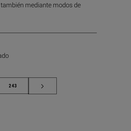
ino también mediante modos de
rado
s intermedias Use TAB para desplazarse.
Página
243