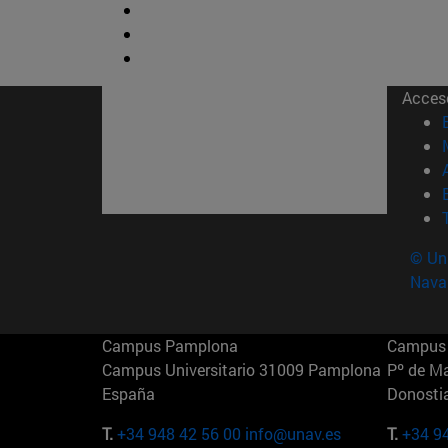
Acces
© Uni
Nava
Campus Pamplona
Campus 
Campus Universitario 31009 Pamplona
Pº de M
España
Donosti
T.
+34 948 42 56 00
info@unav.es
T.
+34 9