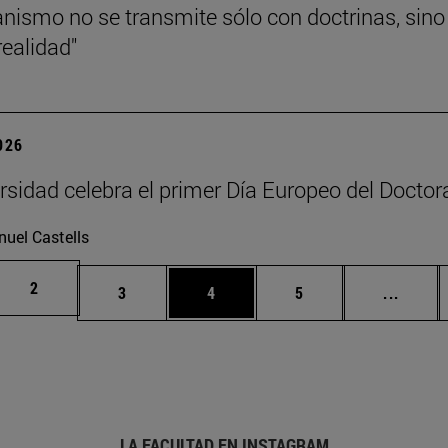
tianismo no se transmite sólo con doctrinas, s
realidad"
2026
rsidad celebra el primer Día Europeo del Docto
uel Castells
Página
2
Página
Página
Página
Página
3
4
5
...
LA FACULTAD EN INSTAGRAM