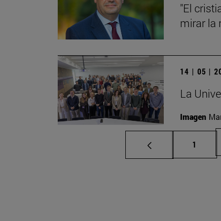
"El cris
mirar la 
14 | 05 | 
La Unive
Imagen
Man
Página
1