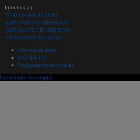
Información
TFNO +34 948 42 56 00
¿QUÉ GRADO TE INTERESA?
¿QUÉ MÁSTER TE INTERESA?
© Universidad de Navarra
Información legal
Accesibilidad
Configuración de cookies
Localizador de campus