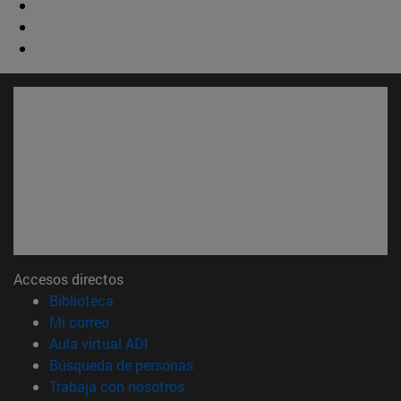
Accesos directos
(abre en nueva ventana)
Biblioteca
(abre en nueva ventana)
Mi correo
(abre en nueva ventana)
Aula virtual ADI
(abre en nueva ventana)
Búsqueda de personas
(abre en nueva ventana)
Trabaja con nosotros