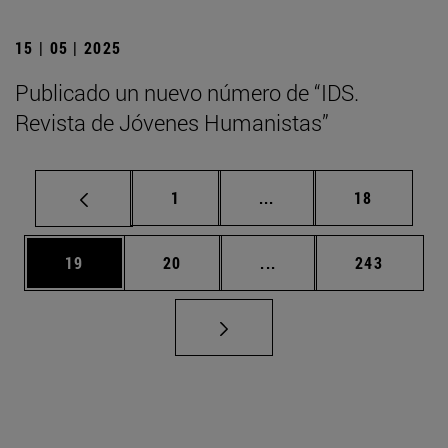
15 | 05 | 2025
Publicado un nuevo número de “IDS.
Revista de Jóvenes Humanistas”
Página
Páginas intermedias Us
Página
1
...
18
Página
Página
Páginas intermedias U
Página
19
20
...
243