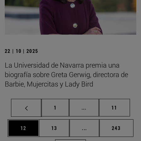
22 | 10 | 2025
La Universidad de Navarra premia una
biografía sobre Greta Gerwig, directora de
Barbie, Mujercitas y Lady Bird
Página
Páginas intermedias Us
Página
1
...
11
Página
Página
Páginas intermedias U
Página
12
13
...
243