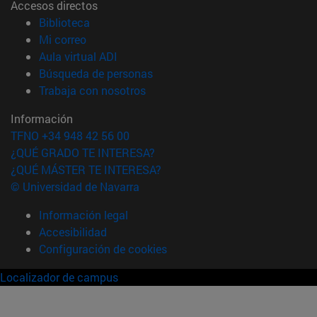
Accesos directos
(abre en nueva ventana)
Biblioteca
(abre en nueva ventana)
Mi correo
(abre en nueva ventana)
Aula virtual ADI
(abre en nueva ventana)
Búsqueda de personas
(abre en nueva ventana)
Trabaja con nosotros
Información
TFNO +34 948 42 56 00
¿QUÉ GRADO TE INTERESA?
¿QUÉ MÁSTER TE INTERESA?
© Universidad de Navarra
Información legal
Accesibilidad
Configuración de cookies
Localizador de campus