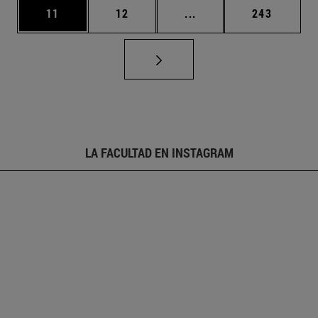
Página
Página
Páginas intermedias U
Página
11
12
...
243
LA FACULTAD EN INSTAGRAM