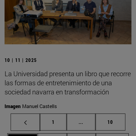
10 | 11 | 2025
La Universidad presenta un libro que recorre
las formas de entretenimiento de una
sociedad navarra en transformación
Imagen
Manuel Castells
Página
Páginas intermedias Us
Página
1
...
10