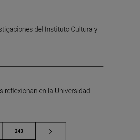
stigaciones del Instituto Cultura y
s reflexionan en la Universidad
nas intermedias Use TAB para desplazarse.
Página
243