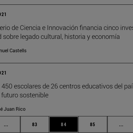
2021
erio de Ciencia e Innovación financia cinco inve
 sobre legado cultural, historia y economía
uel Castells
2021
 450 escolares de 26 centros educativos del paí
 futuro sostenible
é Juan Rico
Páginas intermedias Use TAB para desplazarse.
Página
Página
Página
Pági
...
83
84
85
...