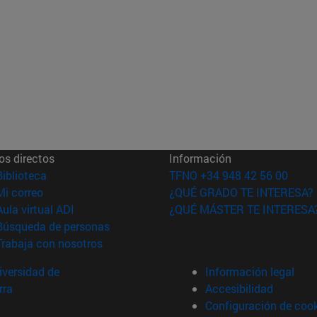
os directos
Información
(abre en nueva ventana)
Biblioteca
TFNO +34 948 42 56 00
(abre en nueva ventana)
Mi correo
¿QUÉ GRADO TE INTERESA?
(abre en nueva ventana)
Aula virtual ADI
¿QUÉ MÁSTER TE INTERESA
(abre en nueva ventana)
Búsqueda de personas
(abre en nueva ventana)
Trabaja con nosotros
versidad de
Información legal
rra
Accesibilidad
Configuración de coo