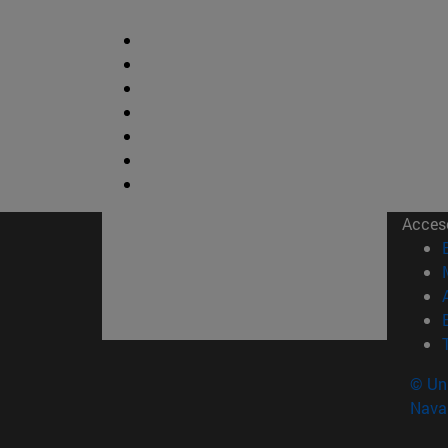
Acces
© Uni
Nava