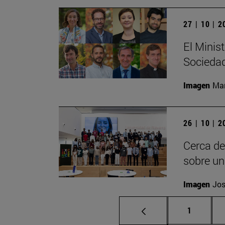
27 | 10 | 
El Minist
Sociedad
Imagen
Man
26 | 10 | 
Cerca de
sobre un
Imagen
Jos
Página
1