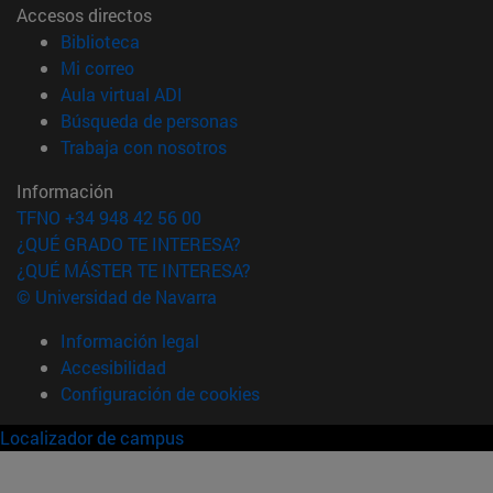
Accesos directos
(abre en nueva ventana)
Biblioteca
(abre en nueva ventana)
Mi correo
(abre en nueva ventana)
Aula virtual ADI
(abre en nueva ventana)
Búsqueda de personas
(abre en nueva ventana)
Trabaja con nosotros
Información
TFNO +34 948 42 56 00
¿QUÉ GRADO TE INTERESA?
¿QUÉ MÁSTER TE INTERESA?
© Universidad de Navarra
Información legal
Accesibilidad
Configuración de cookies
Localizador de campus