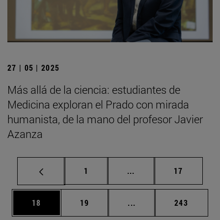
27 | 05 | 2025
Más allá de la ciencia: estudiantes de
Medicina exploran el Prado con mirada
humanista, de la mano del profesor Javier
Azanza
Página
Páginas intermedias Us
Página
1
...
17
Página
Página
Páginas intermedias U
Página
18
19
...
243