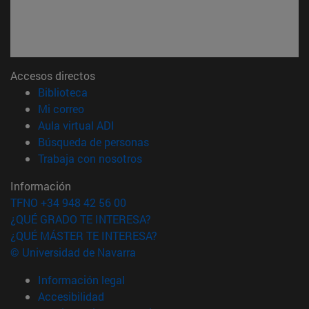
Accesos directos
(abre en nueva ventana)
Biblioteca
(abre en nueva ventana)
Mi correo
(abre en nueva ventana)
Aula virtual ADI
(abre en nueva ventana)
Búsqueda de personas
(abre en nueva ventana)
Trabaja con nosotros
Información
TFNO +34 948 42 56 00
¿QUÉ GRADO TE INTERESA?
¿QUÉ MÁSTER TE INTERESA?
© Universidad de Navarra
Información legal
Accesibilidad