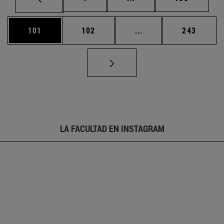
Página
Página
Páginas intermedias 
Página
101
102
...
243
LA FACULTAD EN INSTAGRAM