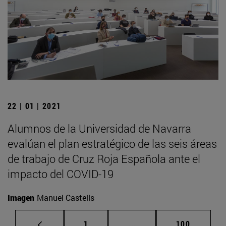
22 | 01 | 2021
Alumnos de la Universidad de Navarra
evalúan el plan estratégico de las seis áreas
de trabajo de Cruz Roja Española ante el
impacto del COVID-19
Imagen
Manuel Castells
Página
Páginas intermedias Us
Página
1
...
100